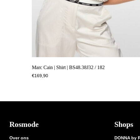
Marc Cain | Shirt | BS48.38J32 / 182
€
169,90
Footer
Rosmode
Shops
Over ons
DONNA by