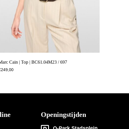
Marc Cain | Top | BC61.04M23 / 697
€
249,00
line
Openingstijden
Q-Park Stadsplein