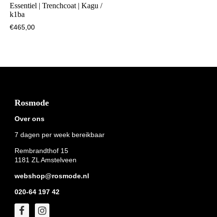
Essentiel | Trenchcoat | Kagu /
k1ba
€
465,00
Footer
Rosmode
Over ons
7 dagen per week bereikbaar
Rembrandthof 15
1181 ZL Amstelveen
webshop@rosmode.nl
020-64 197 42