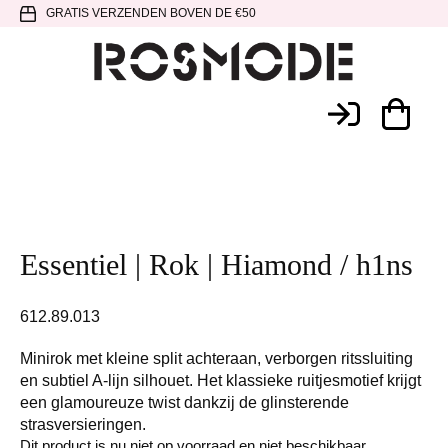
Spring
Door
Spring
GRATIS VERZENDEN BOVEN DE €50
naar
naar
naar
de
de
de
hoofdnavigatie
hoofd
voettekst
Rosmode
inhoud
Essentiel | Rok | Hiamond / h1ns
612.89.013
Minirok met kleine split achteraan, verborgen ritssluiting
en subtiel A-lijn silhouet. Het klassieke ruitjesmotief krijgt
een glamoureuze twist dankzij de glinsterende
strasversieringen.
Dit product is nu niet op voorraad en niet beschikbaar.