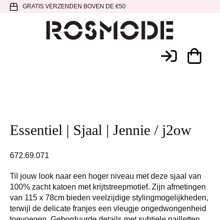
Spring
Door
Spring
GRATIS VERZENDEN BOVEN DE €50
naar
naar
naar
de
de
de
hoofdnavigatie
hoofd
voettekst
Rosmode
inhoud
Essentiel | Sjaal | Jennie / j2ow
672.69.071
Til jouw look naar een hoger niveau met deze sjaal van
100% zacht katoen met krijtstreepmotief. Zijn afmetingen
van 115 x 78cm bieden veelzijdige stylingmogelijkheden,
terwijl de delicate franjes een vleugje ongedwongenheid
toevoegen. Geborduurde details met subtiele pailletten