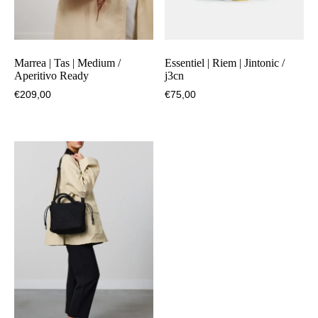
Marrea | Tas | Medium /
Essentiel | Riem | Jintonic /
Aperitivo Ready
j3cn
€
209,00
€
75,00