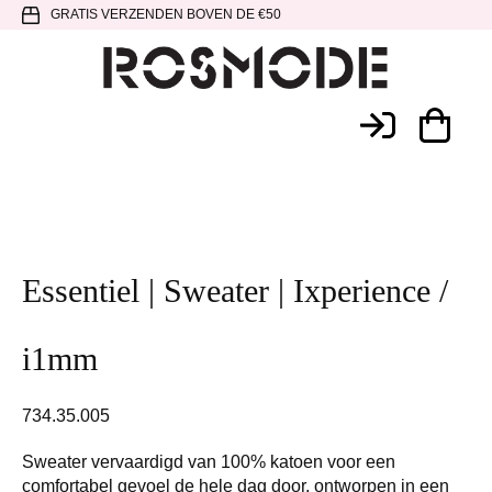
Spring
Door
Spring
GRATIS VERZENDEN BOVEN DE €50
naar
naar
naar
de
de
de
hoofdnavigatie
hoofd
voettekst
Rosmode
inhoud
Essentiel | Sweater | Ixperience /
i1mm
734.35.005
Sweater vervaardigd van 100% katoen voor een
comfortabel gevoel de hele dag door, ontworpen in een