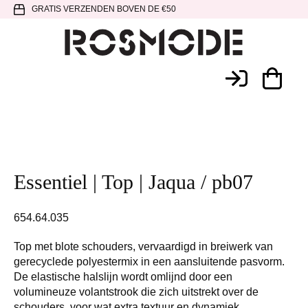
Spring
Door
Spring
GRATIS VERZENDEN BOVEN DE €50
naar
naar
naar
de
de
de
hoofdnavigatie
hoofd
voettekst
Rosmode
inhoud
Essentiel | Top | Jaqua / pb07
654.64.035
Top met blote schouders, vervaardigd in breiwerk van
gerecyclede polyestermix in een aansluitende pasvorm.
De elastische halslijn wordt omlijnd door een
volumineuze volantstrook die zich uitstrekt over de
schouders, voor wat extra textuur en dynamiek.