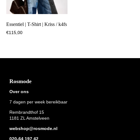
Essentiel | T-Shirt | Kriss / k4fs
€
115,00
Footer
Rosmode
Over ons
7 dagen per week bereikbaar
Rembrandthof 15
1181 ZL Amstelveen
webshop@rosmode.nl
020-64 197 42