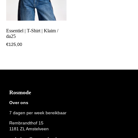
Essentiel | T-Shirt | Klaim /
da25
€
125,00
Footer
Rosmode
Over ons
7 dagen per week bereikbaar
Rembrandthof 15
1181 ZL Amstelveen