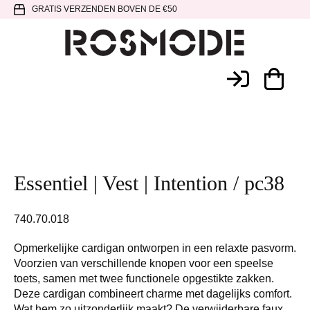
Spring
Door
Spring
GRATIS VERZENDEN BOVEN DE €50
naar
naar
naar
de
de
de
hoofdnavigatie
hoofd
voettekst
Rosmode
inhoud
Essentiel | Vest | Intention / pc38
740.70.018
Opmerkelijke cardigan ontworpen in een relaxte pasvorm.
Voorzien van verschillende knopen voor een speelse
toets, samen met twee functionele opgestikte zakken.
Deze cardigan combineert charme met dagelijks comfort.
Wat hem zo uitzonderlijk maakt? De verwijderbare faux