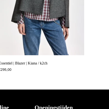
Essentiel | Blazer | Kiana / k2ch
€
295,00
line
Openingstijden