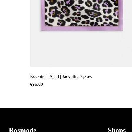
Essentiel | Sjaal | Jacynthia / j3ow
€
95,00
Footer
Rosmode
Shops