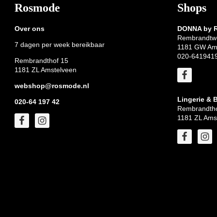
Footer
Rosmode
Shops
Over ons
DONNA by
Rembrandtw
7 dagen per week bereikbaar
1181 GW Am
020-641941
Rembrandthof 15
1181 ZL Amstelveen
webshop@rosmode.nl
Lingerie & 
020-64 197 42
Rembrandtho
1181 ZL Ams