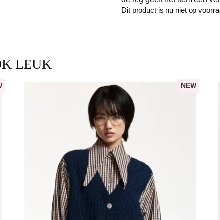
Dit product is nu niet op voorr
OK LEUK
W
NEW