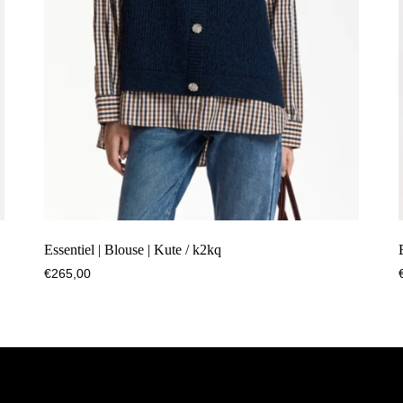
Essentiel | Blouse | Kute / k2kq
€
265,00