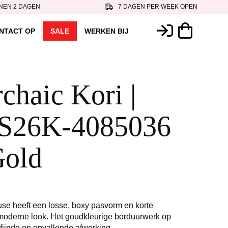
NEN 2 DAGEN
7 DAGEN PER WEEK OPEN
NTACT OP
SALE
WERKEN BIJ
chaic Kori |
| S26K-4085036
Gold
use heeft een losse, boxy pasvorm en korte
moderne look. Het goudkleurige borduurwerk op
rfijnde en opvallende afwerking.