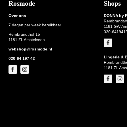
Footer
Rosmode
Shops
Over ons
DONNA by
Rembrandtw
7 dagen per week bereikbaar
1181 GW Am
020-641941
Rembrandthof 15
1181 ZL Amstelveen
webshop@rosmode.nl
Lingerie & 
020-64 197 42
Rembrandtho
1181 ZL Ams