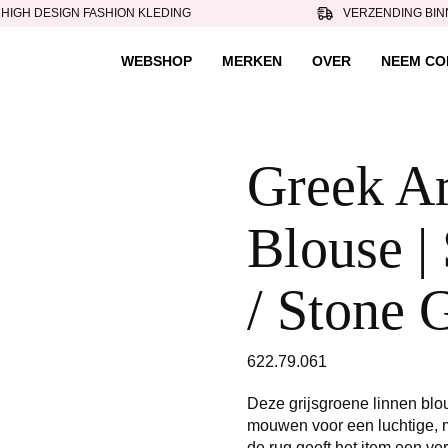
HIGH DESIGN FASHION KLEDING
VERZENDING BIN
WEBSHOP
MERKEN
OVER
NEEM CO
Greek Ar
Blouse 
/ Stone 
622.79.061
Deze grijsgroene linnen blo
mouwen voor een luchtige, 
de rug geeft het item een ve