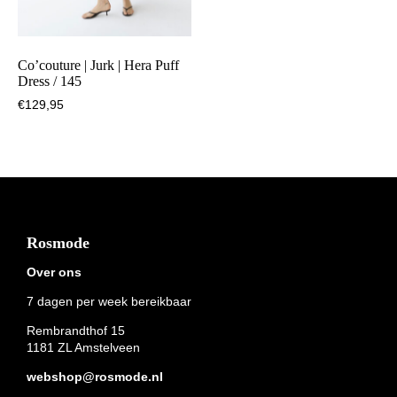
Co’couture | Jurk | Hera Puff
Dress / 145
€
129,95
Footer
Rosmode
Over ons
7 dagen per week bereikbaar
Rembrandthof 15
1181 ZL Amstelveen
webshop@rosmode.nl