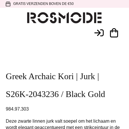
Spring
Door
Spring
GRATIS VERZENDEN BOVEN DE €50
naar
naar
naar
de
de
de
hoofdnavigatie
hoofd
voettekst
Rosmode
inhoud
Greek Archaic Kori | Jurk |
S26K-2043236 / Black Gold
984.97.303
Deze zwarte linnen jurk valt soepel om het lichaam en
wordt elegant geaccentueerd met een strikceintuur in de