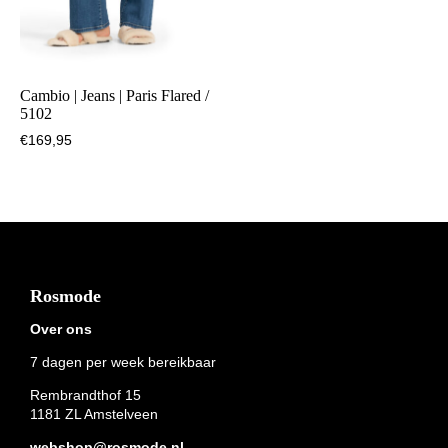
Cambio | Jeans | Paris Flared /
5102
€
169,95
Footer
Rosmode
Over ons
7 dagen per week bereikbaar
Rembrandthof 15
1181 ZL Amstelveen
webshop@rosmode.nl