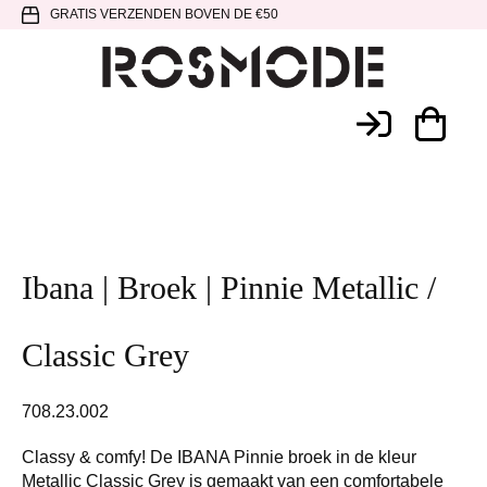
Spring
Door
Spring
GRATIS VERZENDEN BOVEN DE €50
naar
naar
naar
de
de
de
hoofdnavigatie
hoofd
voettekst
Rosmode
inhoud
Ibana | Broek | Pinnie Metallic /
Classic Grey
708.23.002
Classy & comfy! De IBANA Pinnie broek in de kleur
Metallic Classic Grey is gemaakt van een comfortabele