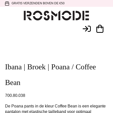
Spring
Door
Spring
GRATIS VERZENDEN BOVEN DE €50
naar
naar
naar
de
de
de
hoofdnavigatie
hoofd
voettekst
Rosmode
inhoud
Ibana | Broek | Poana / Coffee
Bean
700.80.038
De Poana pants in de kleur Coffee Bean is een elegante
pantalon met elastische tailleband voor optimaal