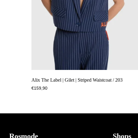
Alix The Label | Gilet | Striped Waistcoat / 203
€
159,90
Footer
Rosmode
Shops