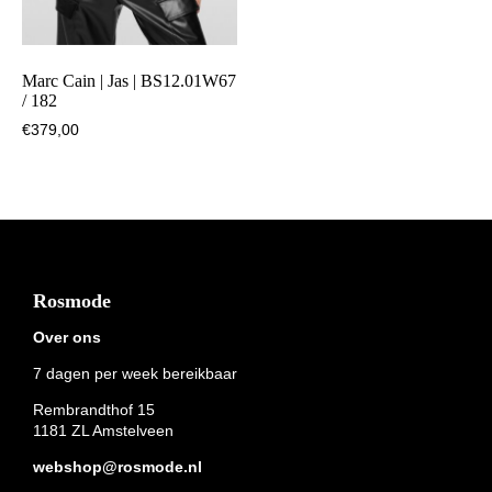
Marc Cain | Jas | BS12.01W67
/ 182
€
379,00
Footer
Rosmode
Over ons
7 dagen per week bereikbaar
Rembrandthof 15
1181 ZL Amstelveen
webshop@rosmode.nl