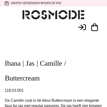
Spring
Door
Spring
GRATIS VERZENDEN BOVEN DE €50
naar
naar
naar
de
de
de
hoofdnavigatie
hoofd
voettekst
Rosmode
inhoud
Ibana | Jas | Camille /
Buttercream
118.03.001
De Camille coat in de kleur Buttercream is een elegante
faux fur jas met regular pasvorm. De jas heeft vier knopen