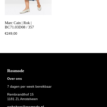
Marc Cain | Rok |
BC71.03D08 / 357
€
249,00
Footer
Rosmode
Over ons
7 dagen per week bereikbaar
Rembrandthof 15
1181 ZL Amstelveen
webshop@rosmode.nl