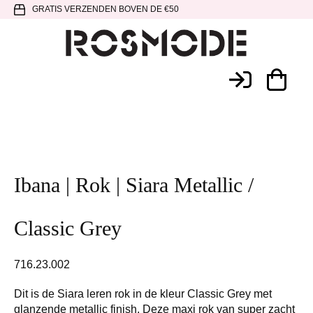
Spring
Door
Spring
GRATIS VERZENDEN BOVEN DE €50
naar
naar
naar
de
de
de
hoofdnavigatie
hoofd
voettekst
Rosmode
inhoud
Ibana | Rok | Siara Metallic /
Classic Grey
716.23.002
Dit is de Siara leren rok in de kleur Classic Grey met
glanzende metallic finish. Deze maxi rok van super zacht