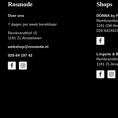
Footer
Rosmode
Shops
Over ons
DONNA by
Rembrandtw
7 dagen per week bereikbaar
1181 GW Am
020-641941
Rembrandthof 15
1181 ZL Amstelveen
webshop@rosmode.nl
Lingerie & 
020-64 197 42
Rembrandtho
1181 ZL Ams