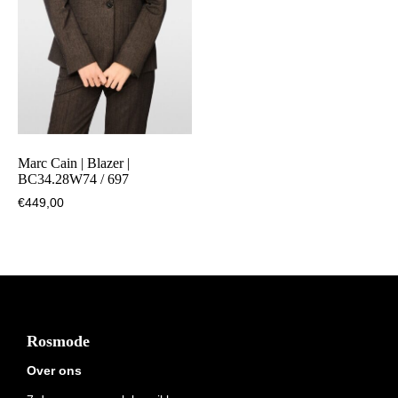
Marc Cain | Blazer |
BC34.28W74 / 697
€
449,00
Footer
Rosmode
Over ons