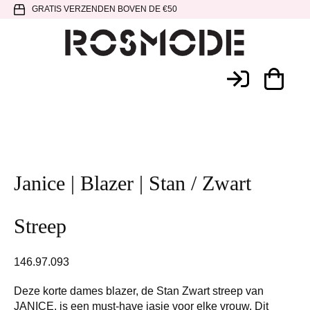
Spring
Door
Spring
GRATIS VERZENDEN BOVEN DE €50
naar
naar
naar
de
de
de
hoofdnavigatie
hoofd
voettekst
Rosmode
inhoud
Janice | Blazer | Stan / Zwart
Streep
146.97.093
Deze korte dames blazer, de Stan Zwart streep van
JANICE, is een must-have jasje voor elke vrouw. Dit