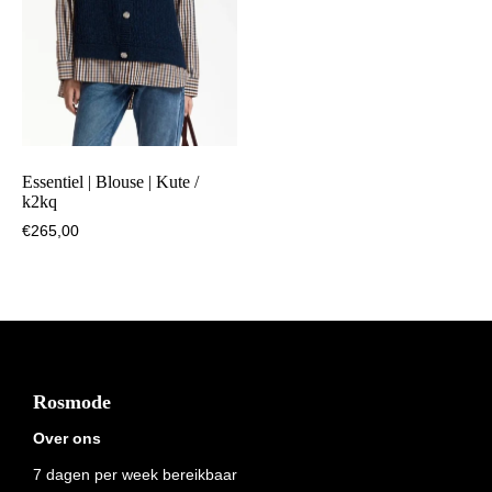
Essentiel | Blouse | Kute /
k2kq
€
265,00
Footer
Rosmode
Over ons
7 dagen per week bereikbaar