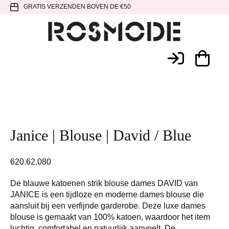
Spring
Door
Spring
GRATIS VERZENDEN BOVEN DE €50
naar
naar
naar
de
de
de
hoofdnavigatie
hoofd
voettekst
Rosmode
inhoud
Janice | Blouse | David / Blue
620.62.080
De blauwe katoenen strik blouse dames DAVID van
JANICE is een tijdloze en moderne dames blouse die
aansluit bij een verfijnde garderobe. Deze luxe dames
blouse is gemaakt van 100% katoen, waardoor het item
luchtig, comfortabel en natuurlijk aanvoelt. De