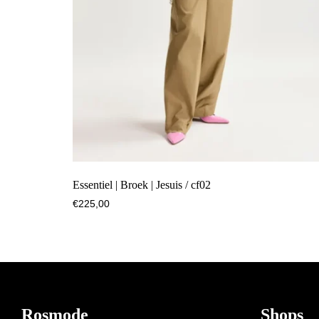
Essentiel | Broek | Jesuis / cf02
€
225,00
Footer
Rosmode
Shops