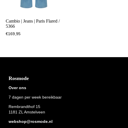
Cambio | Jeans | Paris Flared /
5366
€
169,95
Footer
Rosmode
Over ons
7 dagen per week bereikbaar
Rembrandthof 15
1181 ZL Amstelveen
webshop@rosmode.nl