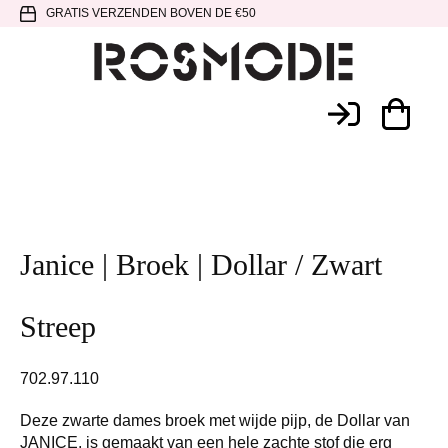
Spring
Door
Spring
GRATIS VERZENDEN BOVEN DE €50
naar
naar
naar
de
de
de
hoofdnavigatie
hoofd
voettekst
Rosmode
inhoud
Janice | Broek | Dollar / Zwart
Streep
702.97.110
Deze zwarte dames broek met wijde pijp, de Dollar van
JANICE, is gemaakt van een hele zachte stof die erg