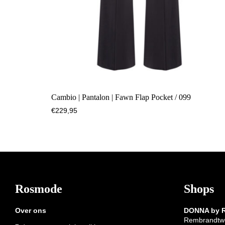
Cambio | Pantalon | Fawn Flap Pocket / 099
€
229,95
Footer
Rosmode
Shops
Over ons
DONNA by
Rembrandtw