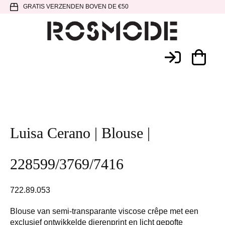
Spring
Door
Spring
GRATIS VERZENDEN BOVEN DE €50
naar
naar
naar
de
de
de
hoofdnavigatie
hoofd
voettekst
Rosmode
inhoud
Luisa Cerano | Blouse |
228599/3769/7416
722.89.053
Blouse van semi-transparante viscose crêpe met een
exclusief ontwikkelde dierenprint en licht gepofte