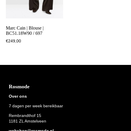
Marc Cain | Blouse |
BC51.18W90 / 697
€
249,00
Footer
Rosmode
Over ons
7 dagen per week bereikbaar
Rembrandthof 15
1181 ZL Amstelveen
webshop@rosmode.nl