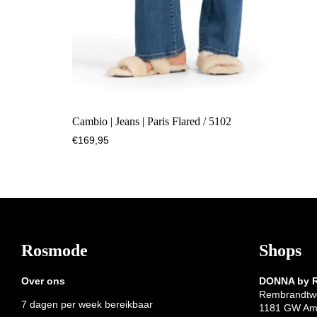
Cambio | Jeans | Paris Flared / 5102
€
169,95
Footer
Rosmode
Shops
Over ons
DONNA by
Rembrandtw
7 dagen per week bereikbaar
1181 GW Am