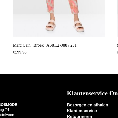
Marc Cain | Broek | AS81.27J88 / 231
€
199,90
Klantenservice On
 ROSMODE
Bezorgen en afhalen
eg 74
Klantenservice
stelveen
Retourneren