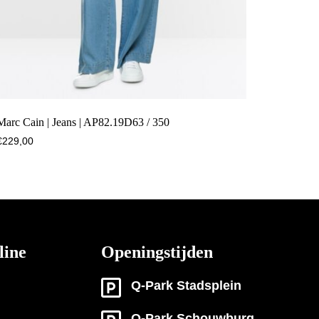
Marc Cain | Jeans | AP82.19D63 / 350
€
229,00
line
Openingstijden
Q-Park Stadsplein
Q-Park Schouwburg