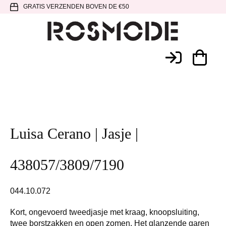
Spring
Door
Spring
GRATIS VERZENDEN BOVEN DE €50
naar
naar
naar
de
de
de
hoofdnavigatie
hoofd
voettekst
Rosmode
inhoud
Luisa Cerano | Jasje |
438057/3809/7190
044.10.072
Kort, ongevoerd tweedjasje met kraag, knoopsluiting,
twee borstzakken en open zomen. Het glanzende garen