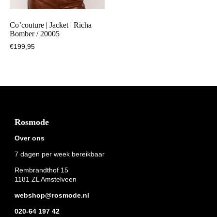
Co’couture | Jacket | Richa
Bomber / 20005
€
199,95
Footer
Rosmode
Over ons
7 dagen per week bereikbaar
Rembrandthof 15
1181 ZL Amstelveen
webshop@rosmode.nl
020-64 197 42