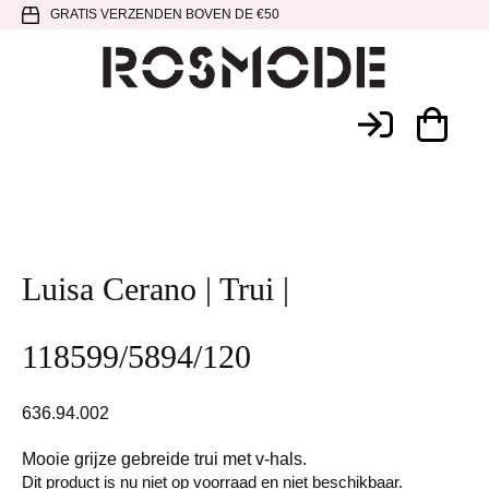
Spring
Door
Spring
GRATIS VERZENDEN BOVEN DE €50
naar
naar
naar
de
de
de
hoofdnavigatie
hoofd
voettekst
Rosmode
inhoud
Luisa Cerano | Trui |
118599/5894/120
636.94.002
Mooie grijze gebreide trui met v-hals.
Dit product is nu niet op voorraad en niet beschikbaar.