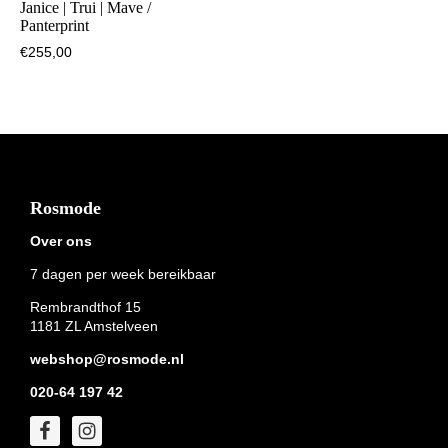
Janice | Trui | Mave /
Panterprint
€
255,00
Footer
Rosmode
Over ons
7 dagen per week bereikbaar
Rembrandthof 15
1181 ZL Amstelveen
webshop@rosmode.nl
020-64 197 42