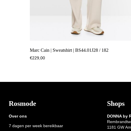
Marc Cain | Sweatshirt | BS44.01J28 / 182
€
229,00
Footer
Rosmode
Shops
Over ons
DONNA by
Rembrandtw
7 dagen per week bereikbaar
1181 GW Am