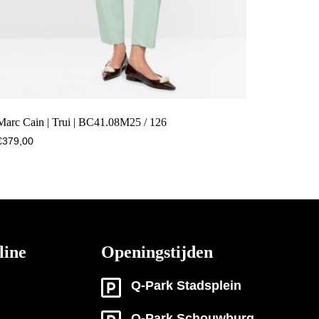
Marc Cain | Trui | BC41.08M25 / 126
€
379,00
line
Openingstijden
Q-Park Stadsplein
Q-Park Schouwburg