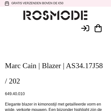
Spring
Door
Spring
GRATIS VERZENDEN BOVEN DE €50
naar
naar
naar
de
de
de
hoofdnavigatie
hoofd
voettekst
Rosmode
inhoud
Marc Cain | Blazer | AS34.17J58
/ 202
649.40.010
Elegante blazer in kimonostijl met getailleerde vorm en
wijde, verkorte mouwen. Een bijzonder highlight zijn de