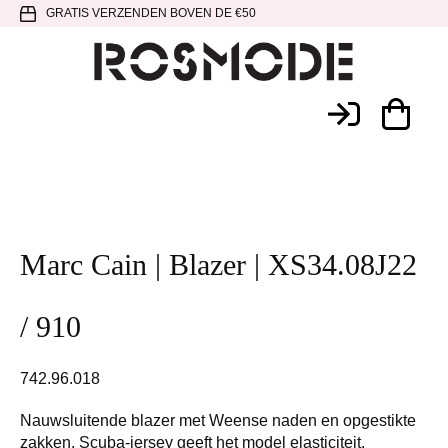
Spring
Door
Spring
GRATIS VERZENDEN BOVEN DE €50
naar
naar
naar
de
de
de
hoofdnavigatie
hoofd
voettekst
Rosmode
inhoud
Marc Cain | Blazer | XS34.08J22
/ 910
742.96.018
Nauwsluitende blazer met Weense naden en opgestikte
zakken. Scuba-jersey geeft het model elasticiteit,