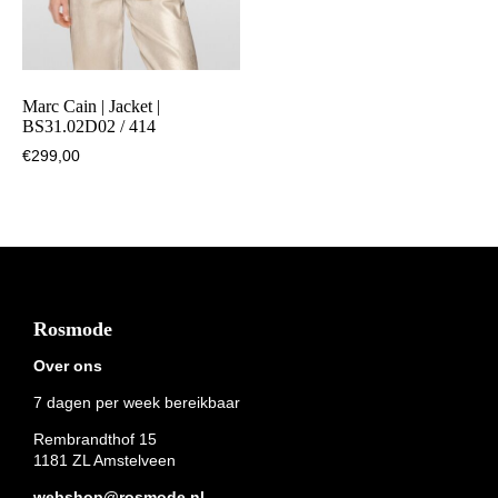
Marc Cain | Jacket |
BS31.02D02 / 414
€
299,00
Footer
Rosmode
Over ons
7 dagen per week bereikbaar
Rembrandthof 15
1181 ZL Amstelveen
webshop@rosmode.nl