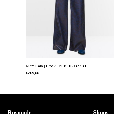
Marc Cain | Broek | BC81.02J32 / 391
€
269,00
Footer
Rosmode
Shops