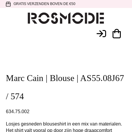
Spring
Door
Spring
GRATIS VERZENDEN BOVEN DE €50
naar
naar
naar
de
de
de
hoofdnavigatie
hoofd
voettekst
Rosmode
inhoud
Marc Cain | Blouse | AS55.08J67
/ 574
634.75.002
Losjes gesneden blouseshirt in een mix van materialen.
Het shirt valt vooral op door zijn hoge draagcomfort