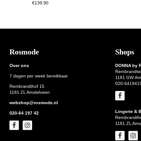
€
139,90
Footer
Rosmode
Shops
Over ons
DONNA by
Rembrandtw
7 dagen per week bereikbaar
1181 GW Am
020-641941
Rembrandthof 15
1181 ZL Amstelveen
webshop@rosmode.nl
Lingerie & 
020-64 197 42
Rembrandtho
1181 ZL Ams