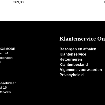
€
369,00
Klantenservice On
 ROSMODE
Bezorgen en afhalen
eg 74
Klantenservice
stelveen
Retourneren
9
Klantenbestand
Algemene voorwaarden
Privacybeleid
Beachwear
f 15
telveen