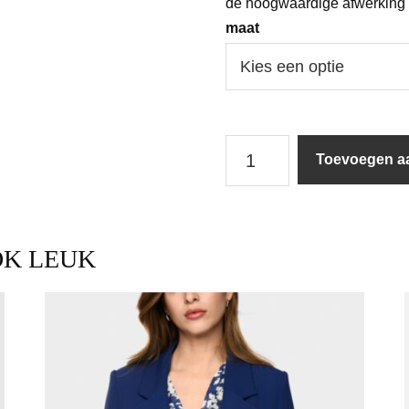
de hoogwaardige afwerking 
maat
Marc
Toevoegen a
Cain
|
Blouse
|
BC51.18W90
OK LEUK
/
697
aantal