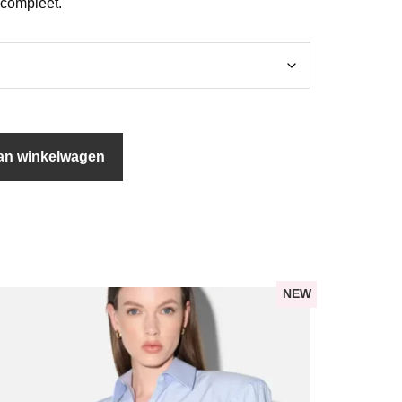
compleet.
an winkelwagen
NEW