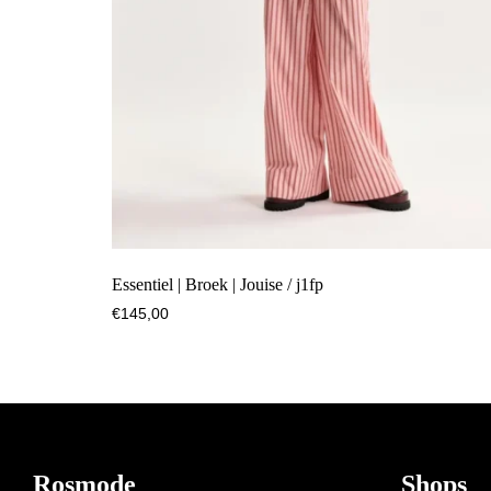
Essentiel | Broek | Jouise / j1fp
€
145,00
Footer
Rosmode
Shops