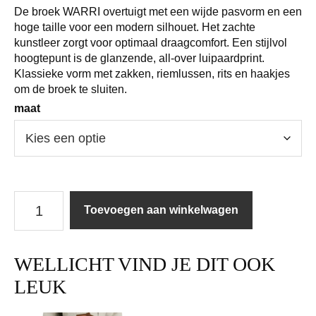
De broek WARRI overtuigt met een wijde pasvorm en een
hoge taille voor een modern silhouet. Het zachte
kunstleer zorgt voor optimaal draagcomfort. Een stijlvol
hoogtepunt is de glanzende, all-over luipaardprint.
Klassieke vorm met zakken, riemlussen, rits en haakjes
om de broek te sluiten.
maat
Marc
Toevoegen aan winkelwagen
Cain
|
Broek
WELLICHT VIND JE DIT OOK
|
BC81.02J32
LEUK
/
391