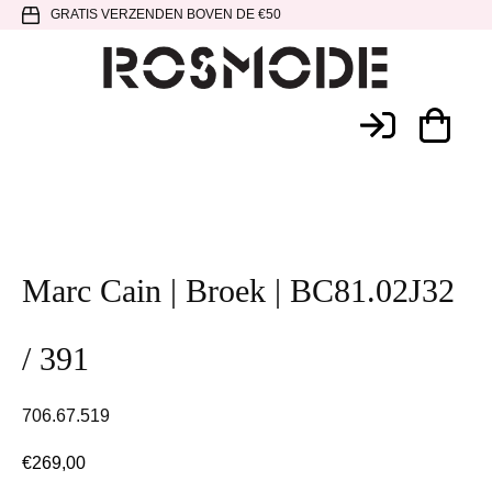
Spring
Door
Spring
GRATIS VERZENDEN BOVEN DE €50
naar
naar
naar
de
de
de
hoofdnavigatie
hoofd
voettekst
Rosmode
inhoud
Marc Cain | Broek | BC81.02J32
/ 391
706.67.519
€
269,00