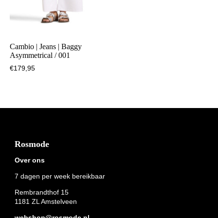
Cambio | Jeans | Baggy
Asymmetrical / 001
€
179,95
Footer
Rosmode
Over ons
7 dagen per week bereikbaar
Rembrandthof 15
1181 ZL Amstelveen
webshop@rosmode.nl