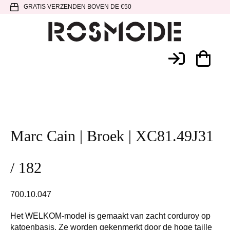
Spring
Door
Spring
GRATIS VERZENDEN BOVEN DE €50
naar
naar
naar
de
de
de
hoofdnavigatie
hoofd
voettekst
Rosmode
inhoud
Marc Cain | Broek | XC81.49J31
/ 182
700.10.047
Het WELKOM-model is gemaakt van zacht corduroy op
katoenbasis. Ze worden gekenmerkt door de hoge taille