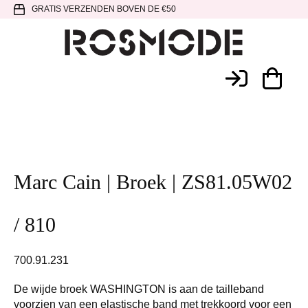
Spring
Door
Spring
GRATIS VERZENDEN BOVEN DE €50
naar
naar
naar
de
de
de
hoofdnavigatie
hoofd
voettekst
Rosmode
inhoud
Marc Cain | Broek | ZS81.05W02
/ 810
700.91.231
De wijde broek WASHINGTON is aan de tailleband
voorzien van een elastische band met trekkoord voor een