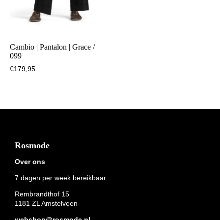
Cambio | Pantalon | Grace /
099
€
179,95
Footer
Rosmode
Over ons
7 dagen per week bereikbaar
Rembrandthof 15
1181 ZL Amstelveen
webshop@rosmode.nl