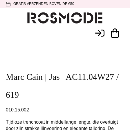
Spring
Door
Spring
GRATIS VERZENDEN BOVEN DE €50
naar
naar
naar
de
de
de
hoofdnavigatie
hoofd
voettekst
Rosmode
inhoud
Marc Cain | Jas | AC11.04W27 /
619
010.15.002
Tijdloze trenchcoat in middellange lengte, die overtuigt
door zijn strakke lijnvoering en elegante tailoring. De