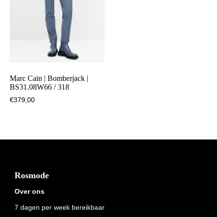
Marc Cain | Bomberjack |
BS31.08W66 / 318
€
379,00
Footer
Rosmode
Over ons
7 dagen per week bereikbaar