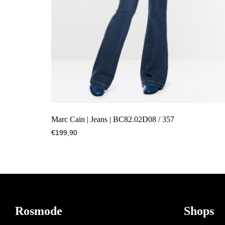
Marc Cain | Jeans | BC82.02D08 / 357
€
199,90
Footer
Rosmode
Shops