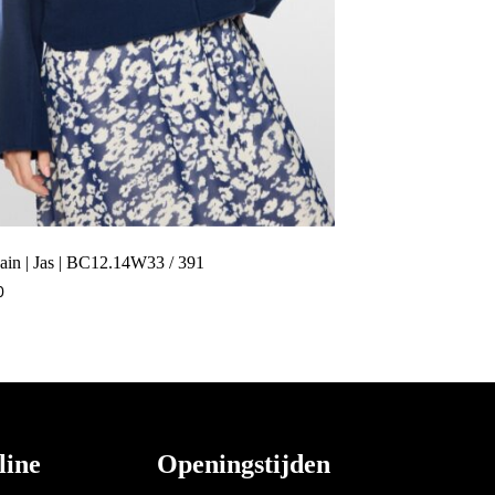
ain | Jas | BC12.14W33 / 391
0
line
Openingstijden