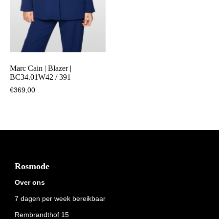
Marc Cain | Blazer |
BC34.01W42 / 391
€
369,00
Footer
Rosmode
Over ons
7 dagen per week bereikbaar
Rembrandthof 15