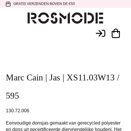
Spring
Door
Spring
GRATIS VERZENDEN BOVEN DE €50
naar
naar
naar
de
de
de
hoofdnavigatie
hoofd
voettekst
Rosmode
inhoud
Marc Cain | Jas | XS11.03W13 /
595
130.72.006
Eenvoudige donsjas gemaakt van gerecycled polyester
en dons uit gecertificeerde diervriendelijke houderij. Het