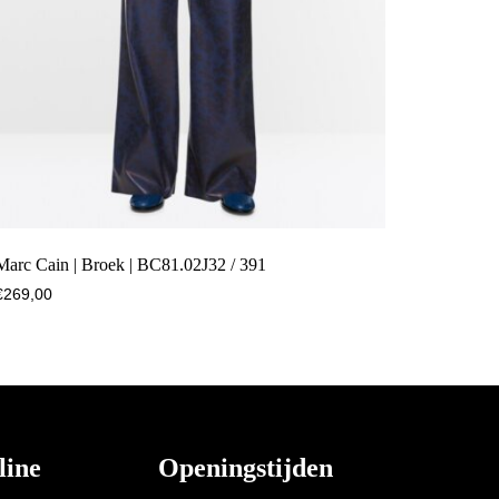
Marc Cain | Broek | BC81.02J32 / 391
€
269,00
line
Openingstijden