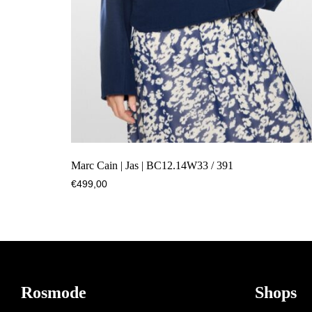
Marc Cain | Jas | BC12.14W33 / 391
€
499,00
Footer
Rosmode
Shops