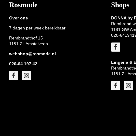
Footer
Rosmode
Shops
Over ons
DONNA by
Rembrandtw
7 dagen per week bereikbaar
1181 GW Am
020-641941
Rembrandthof 15
1181 ZL Amstelveen
webshop@rosmode.nl
Lingerie & 
020-64 197 42
Rembrandtho
1181 ZL Ams