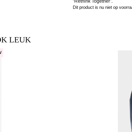
“Rethink Together”.
Dit product is nu niet op voorr
OK LEUK
W