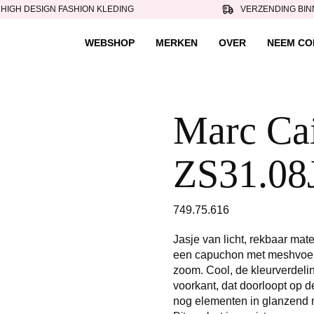
HIGH DESIGN FASHION KLEDING
VERZENDING BIN
WEBSHOP
MERKEN
OVER
NEEM CO
Marc Cain
ZS31.08J
749.75.616
Jasje van licht, rekbaar mate
een capuchon met meshvoerin
zoom. Cool, de kleurverdeling
voorkant, dat doorloopt op d
nog elementen in glanzend m