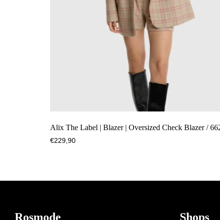
Alix The Label | Blazer | Oversized Check Blazer / 66
€
229,90
Footer
Rosmode
Shops