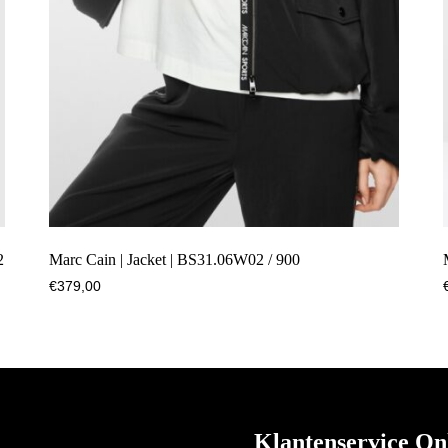
2
Marc Cain | Jacket | BS31.06W02 / 900
€
379,00
Klantenservice On