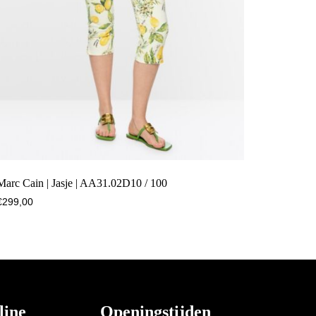
Marc Cain | Jasje | AA31.02D10 / 100
€
299,00
line
Openingstijden