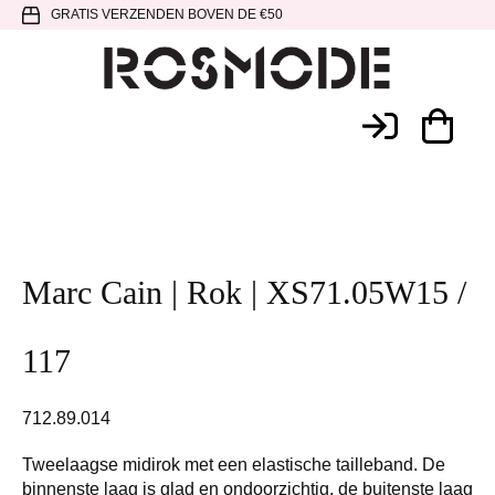
Spring
Door
Spring
GRATIS VERZENDEN BOVEN DE €50
naar
naar
naar
de
de
de
hoofdnavigatie
hoofd
voettekst
Rosmode
inhoud
Marc Cain | Rok | XS71.05W15 /
117
712.89.014
Tweelaagse midirok met een elastische tailleband. De
binnenste laag is glad en ondoorzichtig, de buitenste laag