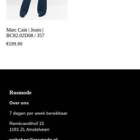
Marc Cain | Jeans |
BC82.02D08 / 357
€
199,90
Footer
Rosmode
Over ons
7 dagen per week bereikbaar
Rembrandthof 15
1181 ZL Amstelveen
webshop@rosmode.nl