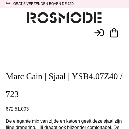
Spring
Door
Spring
GRATIS VERZENDEN BOVEN DE €50
naar
naar
naar
de
de
de
hoofdnavigatie
hoofd
voettekst
Rosmode
inhoud
Marc Cain | Sjaal | YSB4.07Z40 /
723
672.51.003
De elegante mix van zijde en katoen geeft deze sjaal zijn
fijne drapering. Hij draagt ook bijzonder comfortabel. De