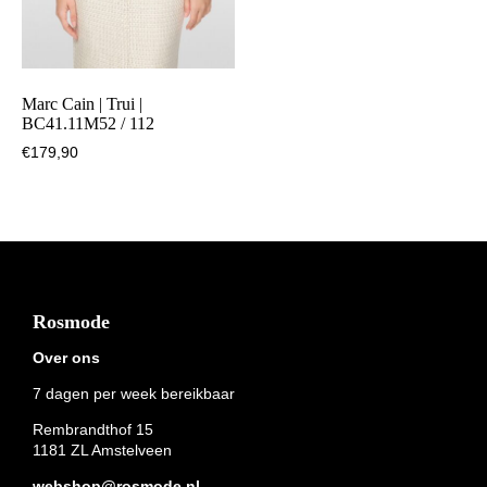
Marc Cain | Trui |
BC41.11M52 / 112
€
179,90
Footer
Rosmode
Over ons
7 dagen per week bereikbaar
Rembrandthof 15
1181 ZL Amstelveen
webshop@rosmode.nl