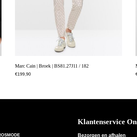
Marc Cain | Broek | BS81.27J11 / 182
€
199,90
Klantenservice On
 ROSMODE
Bezorgen en afhalen