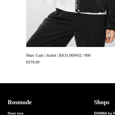
Marc Cain | Jacket | BS31.06W02 / 900
€
379,00
Footer
Rosmode
Shops
Over ons
DONNA by