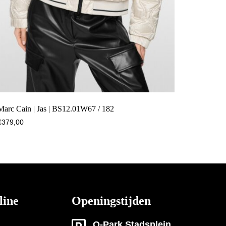
Marc Cain | Jas | BS12.01W67 / 182
€
379,00
line
Openingstijden
Q-Park Stadsplein