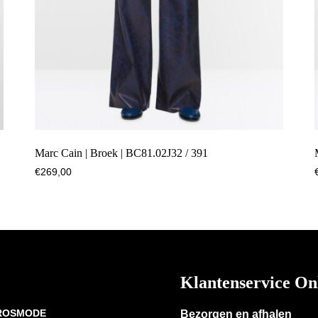
Marc Cain | Broek | BC81.02J32 / 391
€
269,00
Klantenservice On
 ROSMODE
Bezorgen en afhalen