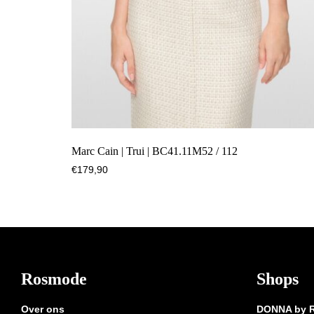
Marc Cain | Trui | BC41.11M52 / 112
€
179,90
Footer
Rosmode
Shops
Over ons
DONNA by