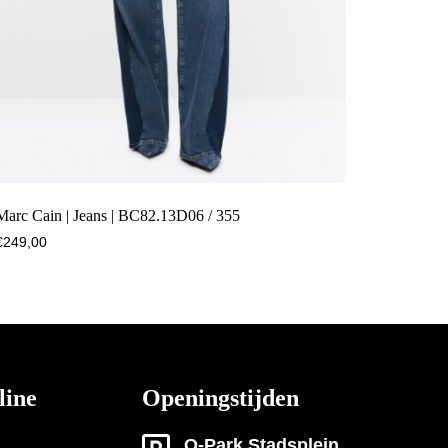
Marc Cain | Jeans | BC82.13D06 / 355
€
249,00
line
Openingstijden
Q-Park Stadsplein