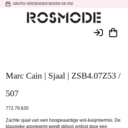
Spring
Door
Spring
GRATIS VERZENDEN BOVEN DE €50
naar
naar
naar
de
de
de
hoofdnavigatie
hoofd
voettekst
Rosmode
inhoud
Marc Cain | Sjaal | ZSB4.07Z53 /
507
772.79.620
Zachte sjaal van een hoogwaardige wol-kasjmiermix. De
klassieke argyleprint wordt stijlvol omlijst door een