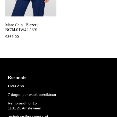
Marc Cain | Blazer |
BC34.01W42 / 391
€
369,00
Footer
Rosmode
Over ons
7 dagen per week bereikbaar
Rembrandthof 15
1181 ZL Amstelveen
webshop@rosmode.nl