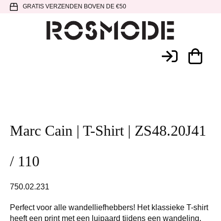
Spring
Door
Spring
GRATIS VERZENDEN BOVEN DE €50
naar
naar
naar
de
de
de
hoofdnavigatie
hoofd
voettekst
Rosmode
inhoud
Marc Cain | T-Shirt | ZS48.20J41
/ 110
750.02.231
Perfect voor alle wandelliefhebbers! Het klassieke T-shirt
heeft een print met een luipaard tijdens een wandeling.