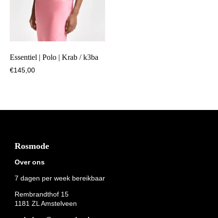
Essentiel | Polo | Krab / k3ba
€
145,00
Footer
Rosmode
Over ons
7 dagen per week bereikbaar
Rembrandthof 15
1181 ZL Amstelveen