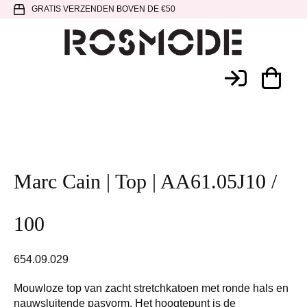
Spring
Door
Spring
GRATIS VERZENDEN BOVEN DE €50
naar
naar
naar
de
de
de
hoofdnavigatie
hoofd
voettekst
Rosmode
inhoud
Marc Cain | Top | AA61.05J10 /
100
654.09.029
Mouwloze top van zacht stretchkatoen met ronde hals en
nauwsluitende pasvorm. Het hoogtepunt is de