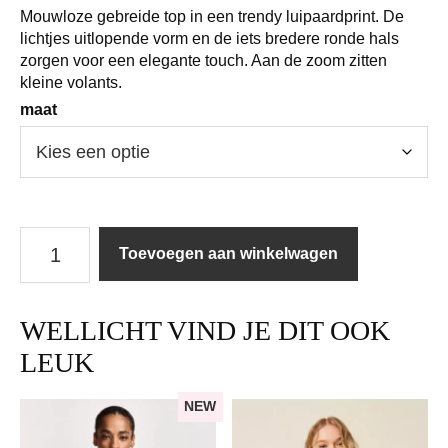
Mouwloze gebreide top in een trendy luipaardprint. De
lichtjes uitlopende vorm en de iets bredere ronde hals
zorgen voor een elegante touch. Aan de zoom zitten
kleine volants.
maat
Marc
Toevoegen aan winkelwagen
Cain
|
Top
WELLICHT VIND JE DIT OOK
|
BC61.02M02
LEUK
/
112
NEW
aantal