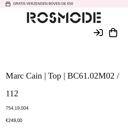
Spring
Door
Spring
GRATIS VERZENDEN BOVEN DE €50
naar
naar
naar
de
de
de
hoofdnavigatie
hoofd
voettekst
Rosmode
inhoud
Marc Cain | Top | BC61.02M02 /
112
754.19.004
€
249,00